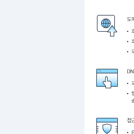
도
DN
솔
접근