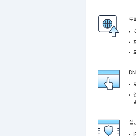
도
DN
솔
접근