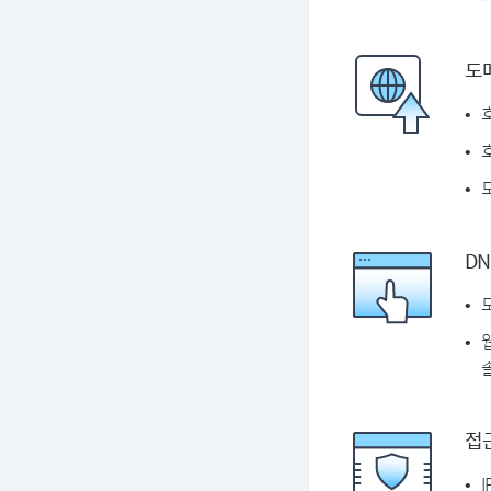
도
DN
솔
접근