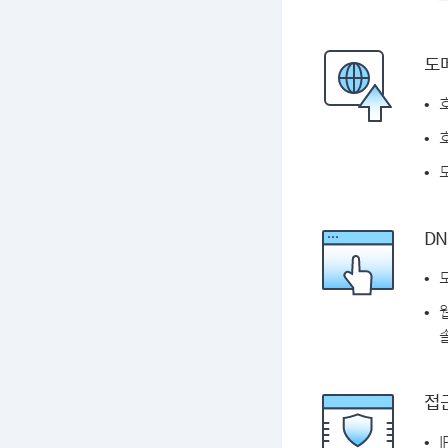
도
DN
솔
접근