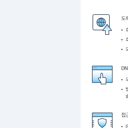
도
DN
솔
접근