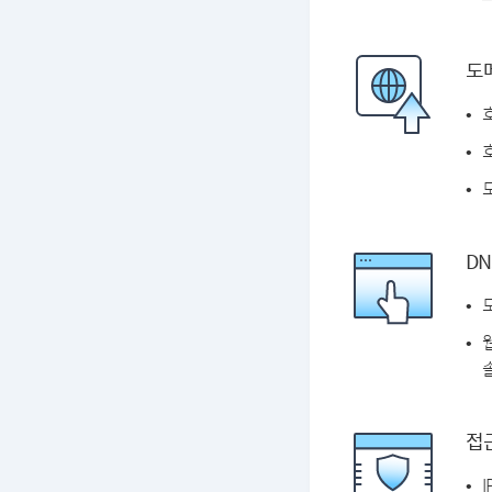
도
DN
솔
접근