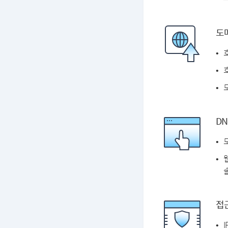
도
DN
솔
접근